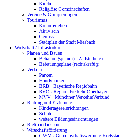
Kirchen
Religiöse Gemeinschaften
Vereine & Gruppierungen
Tourismus
Kultur erleben
Aktiv sein
Genuss
Stadtplan der Stadt Miesbach
Wirtschaft / Infrastruktur
Planen und Bauen
Bebauungspläne (in Aufstellung)
Bebauungspläne (rechtskräftig)
Verkehr
Parken
Handyparken
BRB - Bayerische Regiobahn
RVO - Regionalverkehr Oberbayern
MVV - Münchner VerkehrsVerbund
Bildung und Erziehung
Kindertageseinrichtungen
Schulen
weitere Bildungseinrichtungen
Breitbandausbau
Wirtschaftsförderung
GWM - Gemeinschaftswerbung Kreisstadt