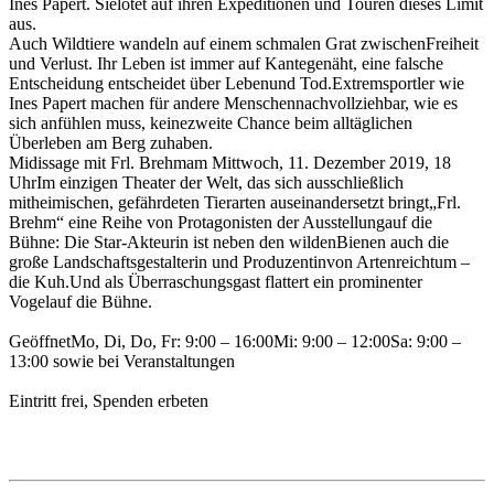
Ines Papert. Sielotet auf ihren Expeditionen und Touren dieses Limit
aus.
Auch Wildtiere wandeln auf einem schmalen Grat zwischenFreiheit
und Verlust. Ihr Leben ist immer auf Kantegenäht, eine falsche
Entscheidung entscheidet über Lebenund Tod.Extremsportler wie
Ines Papert machen für andere Menschennachvollziehbar, wie es
sich anfühlen muss, keinezweite Chance beim alltäglichen
Überleben am Berg zuhaben.
Midissage mit Frl. Brehmam Mittwoch, 11. Dezember 2019, 18
UhrIm einzigen Theater der Welt, das sich ausschließlich
mitheimischen, gefährdeten Tierarten auseinandersetzt bringt„Frl.
Brehm“ eine Reihe von Protagonisten der Ausstellungauf die
Bühne: Die Star-Akteurin ist neben den wildenBienen auch die
große Landschaftsgestalterin und Produzentinvon Artenreichtum –
die Kuh.Und als Überraschungsgast flattert ein prominenter
Vogelauf die Bühne.
GeöffnetMo, Di, Do, Fr: 9:00 – 16:00Mi: 9:00 – 12:00Sa: 9:00 –
13:00 sowie bei Veranstaltungen
Eintritt frei, Spenden erbeten