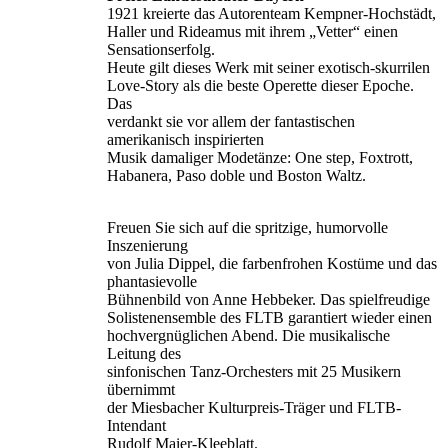
1921 kreierte das Autorenteam Kempner-Hochstädt,
Haller und Rideamus mit ihrem „Vetter“ einen
Sensationserfolg.
Heute gilt dieses Werk mit seiner exotisch-skurrilen
Love-Story als die beste Operette dieser Epoche.
Das
verdankt sie vor allem der fantastischen
amerikanisch inspirierten
Musik damaliger Modetänze: One step, Foxtrott,
Habanera, Paso doble und Boston Waltz.
Freuen Sie sich auf die spritzige, humorvolle
Inszenierung
von Julia Dippel, die farbenfrohen Kostüme und das
phantasievolle
Bühnenbild von Anne Hebbeker. Das spielfreudige
Solistenensemble des FLTB garantiert wieder einen
hochvergnüglichen Abend. Die musikalische
Leitung des
sinfonischen Tanz-Orchesters mit 25 Musikern
übernimmt
der Miesbacher Kulturpreis-Träger und FLTB-
Intendant
Rudolf Maier-Kleeblatt.