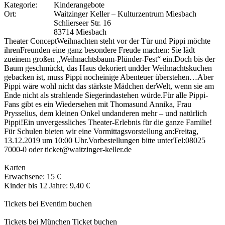
Kategorie:
Kinderangebote
Ort:
Waitzinger Keller – Kulturzentrum Miesbach
Schlierseer Str. 16
83714 Miesbach
Theater ConceptWeihnachten steht vor der Tür und Pippi möchte
ihrenFreunden eine ganz besondere Freude machen: Sie lädt
zueinem großen „Weihnachtsbaum-Plünder-Fest“ ein.Doch bis der
Baum geschmückt, das Haus dekoriert undder Weihnachtskuchen
gebacken ist, muss Pippi nocheinige Abenteuer überstehen…Aber
Pippi wäre wohl nicht das stärkste Mädchen derWelt, wenn sie am
Ende nicht als strahlende Siegerindastehen würde.Für alle Pippi-
Fans gibt es ein Wiedersehen mit Thomasund Annika, Frau
Prysselius, dem kleinen Onkel undanderen mehr – und natürlich
Pippi!Ein unvergessliches Theater-Erlebnis für die ganze Familie!
Für Schulen bieten wir eine Vormittagsvorstellung an:Freitag,
13.12.2019 um 10:00 Uhr.Vorbestellungen bitte unterTel:08025
7000-0 oder ticket@waitzinger-keller.de
Karten
Erwachsene: 15 €
Kinder bis 12 Jahre: 9,40 €
Tickets bei Eventim buchen
Tickets bei München Ticket buchen