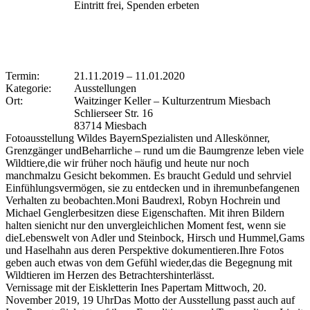
Eintritt frei, Spenden erbeten
Termin:
21.11.2019
–
11.01.2020
Kategorie:
Ausstellungen
Ort:
Waitzinger Keller – Kulturzentrum Miesbach
Schlierseer Str. 16
83714 Miesbach
Fotoausstellung Wildes BayernSpezialisten und Alleskönner,
Grenzgänger undBeharrliche – rund um die Baumgrenze leben viele
Wildtiere,die wir früher noch häufig und heute nur noch
manchmalzu Gesicht bekommen. Es braucht Geduld und sehrviel
Einfühlungsvermögen, sie zu entdecken und in ihremunbefangenen
Verhalten zu beobachten.Moni Baudrexl, Robyn Hochrein und
Michael Genglerbesitzen diese Eigenschaften. Mit ihren Bildern
halten sienicht nur den unvergleichlichen Moment fest, wenn sie
dieLebenswelt von Adler und Steinbock, Hirsch und Hummel,Gams
und Haselhahn aus deren Perspektive dokumentieren.Ihre Fotos
geben auch etwas von dem Gefühl wieder,das die Begegnung mit
Wildtieren im Herzen des Betrachtershinterlässt.
Vernissage mit der Eiskletterin Ines Papertam Mittwoch, 20.
November 2019, 19 UhrDas Motto der Ausstellung passt auch auf