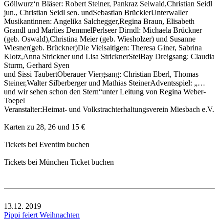
Göllwurz‘n Bläser: Robert Steiner, Pankraz Seiwald,Christian Seidl
jun., Christian Seidl sen. undSebastian BrücklerUnterwaller
Musikantinnen: Angelika Salchegger,Regina Braun, Elisabeth
Grandl und Marlies DemmelPerlseer Dirndl: Michaela Brückner
(geb. Oswald),Christina Meier (geb. Wiesholzer) und Susanne
Wiesner(geb. Brückner)Die Vielsaitigen: Theresa Giner, Sabrina
Klotz,Anna Strickner und Lisa StricknerSteiBay Dreigsang: Claudia
Sturm, Gerhard Syen
und Sissi TaubertOberauer Viergsang: Christian Eberl, Thomas
Steiner,Walter Silberberger und Mathias SteinerAdventsspiel: „…
und wir sehen schon den Stern“unter Leitung von Regina Weber-
Toepel
Veranstalter:Heimat- und Volkstrachterhaltungsverein Miesbach e.V.
Karten zu 28, 26 und 15 €
Tickets bei Eventim buchen
Tickets bei München Ticket buchen
13.12.
2019
Pippi feiert Weihnachten