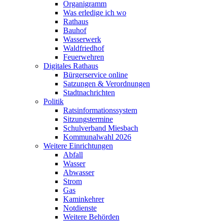
Organigramm
Was erledige ich wo
Rathaus
Bauhof
Wasserwerk
Waldfriedhof
Feuerwehren
Digitales Rathaus
Bürgerservice online
Satzungen & Verordnungen
Stadtnachrichten
Politik
Ratsinformationssystem
Sitzungstermine
Schulverband Miesbach
Kommunalwahl 2026
Weitere Einrichtungen
Abfall
Wasser
Abwasser
Strom
Gas
Kaminkehrer
Notdienste
Weitere Behörden