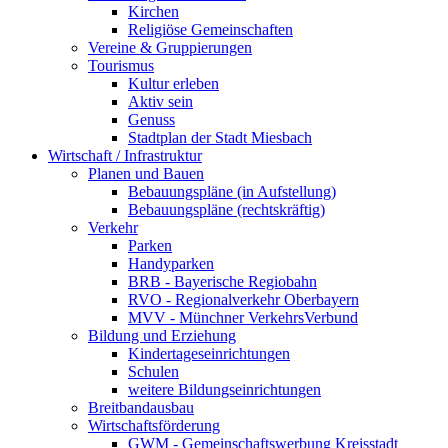
Kirchen
Religiöse Gemeinschaften
Vereine & Gruppierungen
Tourismus
Kultur erleben
Aktiv sein
Genuss
Stadtplan der Stadt Miesbach
Wirtschaft / Infrastruktur
Planen und Bauen
Bebauungspläne (in Aufstellung)
Bebauungspläne (rechtskräftig)
Verkehr
Parken
Handyparken
BRB - Bayerische Regiobahn
RVO - Regionalverkehr Oberbayern
MVV - Münchner VerkehrsVerbund
Bildung und Erziehung
Kindertageseinrichtungen
Schulen
weitere Bildungseinrichtungen
Breitbandausbau
Wirtschaftsförderung
GWM - Gemeinschaftswerbung Kreisstadt