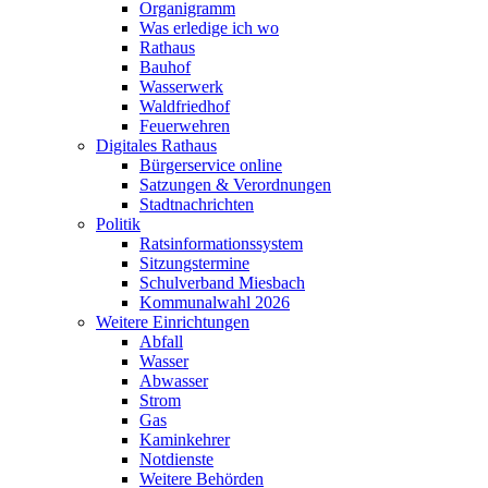
Organigramm
Was erledige ich wo
Rathaus
Bauhof
Wasserwerk
Waldfriedhof
Feuerwehren
Digitales Rathaus
Bürgerservice online
Satzungen & Verordnungen
Stadtnachrichten
Politik
Ratsinformationssystem
Sitzungstermine
Schulverband Miesbach
Kommunalwahl 2026
Weitere Einrichtungen
Abfall
Wasser
Abwasser
Strom
Gas
Kaminkehrer
Notdienste
Weitere Behörden