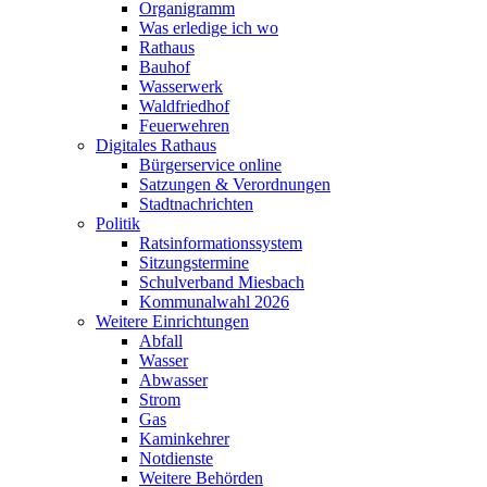
Organigramm
Was erledige ich wo
Rathaus
Bauhof
Wasserwerk
Waldfriedhof
Feuerwehren
Digitales Rathaus
Bürgerservice online
Satzungen & Verordnungen
Stadtnachrichten
Politik
Ratsinformationssystem
Sitzungstermine
Schulverband Miesbach
Kommunalwahl 2026
Weitere Einrichtungen
Abfall
Wasser
Abwasser
Strom
Gas
Kaminkehrer
Notdienste
Weitere Behörden