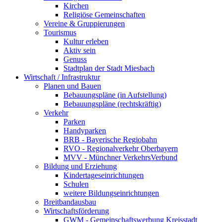
Kirchen
Religiöse Gemeinschaften
Vereine & Gruppierungen
Tourismus
Kultur erleben
Aktiv sein
Genuss
Stadtplan der Stadt Miesbach
Wirtschaft / Infrastruktur
Planen und Bauen
Bebauungspläne (in Aufstellung)
Bebauungspläne (rechtskräftig)
Verkehr
Parken
Handyparken
BRB - Bayerische Regiobahn
RVO - Regionalverkehr Oberbayern
MVV - Münchner VerkehrsVerbund
Bildung und Erziehung
Kindertageseinrichtungen
Schulen
weitere Bildungseinrichtungen
Breitbandausbau
Wirtschaftsförderung
GWM - Gemeinschaftswerbung Kreisstadt