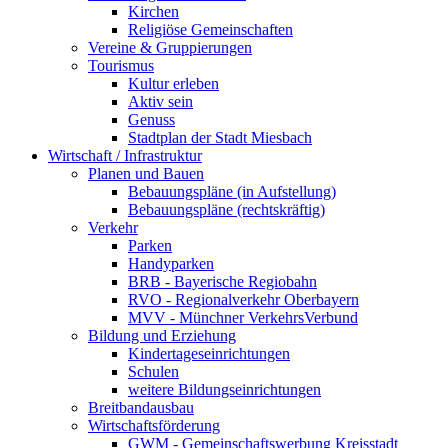
Kirchen
Religiöse Gemeinschaften
Vereine & Gruppierungen
Tourismus
Kultur erleben
Aktiv sein
Genuss
Stadtplan der Stadt Miesbach
Wirtschaft / Infrastruktur
Planen und Bauen
Bebauungspläne (in Aufstellung)
Bebauungspläne (rechtskräftig)
Verkehr
Parken
Handyparken
BRB - Bayerische Regiobahn
RVO - Regionalverkehr Oberbayern
MVV - Münchner VerkehrsVerbund
Bildung und Erziehung
Kindertageseinrichtungen
Schulen
weitere Bildungseinrichtungen
Breitbandausbau
Wirtschaftsförderung
GWM - Gemeinschaftswerbung Kreisstadt