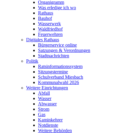
Organigramm
Was erledige ich wo
Rathaus
Bauhof
Wasserwerk
Waldfriedhof
Feuerwehren
Digitales Rathaus
Bürgerservice online
Satzungen & Verordnungen
Stadtnachrichten
Politik
Ratsinformationssystem
Sitzungstermine
Schulverband Miesbach
Kommunalwahl 2026
Weitere Einrichtungen
Abfall
Wasser
Abwasser
Strom
Gas
Kaminkehrer
Notdienste
Weitere Behörden