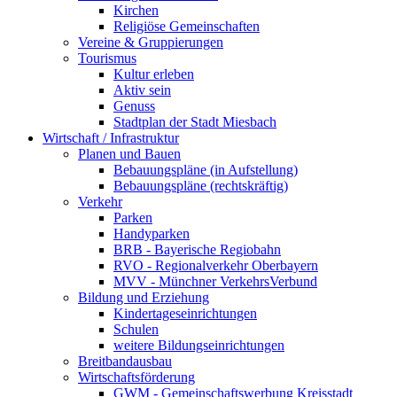
Kirchen
Religiöse Gemeinschaften
Vereine & Gruppierungen
Tourismus
Kultur erleben
Aktiv sein
Genuss
Stadtplan der Stadt Miesbach
Wirtschaft / Infrastruktur
Planen und Bauen
Bebauungspläne (in Aufstellung)
Bebauungspläne (rechtskräftig)
Verkehr
Parken
Handyparken
BRB - Bayerische Regiobahn
RVO - Regionalverkehr Oberbayern
MVV - Münchner VerkehrsVerbund
Bildung und Erziehung
Kindertageseinrichtungen
Schulen
weitere Bildungseinrichtungen
Breitbandausbau
Wirtschaftsförderung
GWM - Gemeinschaftswerbung Kreisstadt