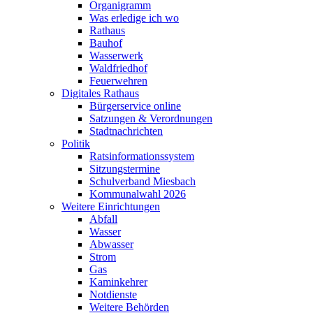
Organigramm
Was erledige ich wo
Rathaus
Bauhof
Wasserwerk
Waldfriedhof
Feuerwehren
Digitales Rathaus
Bürgerservice online
Satzungen & Verordnungen
Stadtnachrichten
Politik
Ratsinformationssystem
Sitzungstermine
Schulverband Miesbach
Kommunalwahl 2026
Weitere Einrichtungen
Abfall
Wasser
Abwasser
Strom
Gas
Kaminkehrer
Notdienste
Weitere Behörden