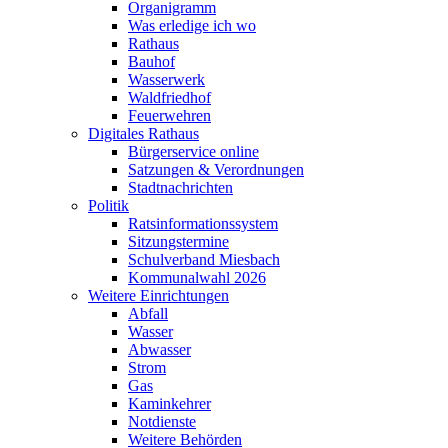
Organigramm
Was erledige ich wo
Rathaus
Bauhof
Wasserwerk
Waldfriedhof
Feuerwehren
Digitales Rathaus
Bürgerservice online
Satzungen & Verordnungen
Stadtnachrichten
Politik
Ratsinformationssystem
Sitzungstermine
Schulverband Miesbach
Kommunalwahl 2026
Weitere Einrichtungen
Abfall
Wasser
Abwasser
Strom
Gas
Kaminkehrer
Notdienste
Weitere Behörden