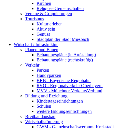
Kirchen
Religiöse Gemeinschaften
Vereine & Gruppierungen
Tourismus
Kultur erleben
Aktiv sein
Genuss
Stadtplan der Stadt Miesbach
Wirtschaft / Infrastruktur
Planen und Bauen
Bebauungspläne (in Aufstellung)
Bebauungspläne (rechtskräftig)
Verkehr
Parken
Handyparken
BRB - Bayerische Regiobahn
RVO - Regionalverkehr Oberbayern
MVV - Münchner VerkehrsVerbund
Bildung und Erziehung
Kindertageseinrichtungen
Schulen
weitere Bildungseinrichtungen
Breitbandausbau
Wirtschaftsförderung
GWM - Gemeinschaftswerbung Kreisstadt