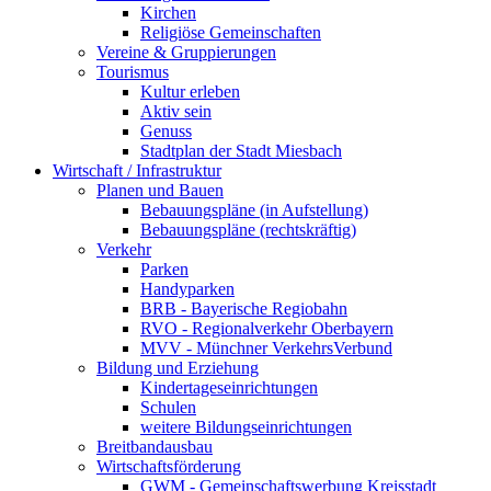
Kirchen
Religiöse Gemeinschaften
Vereine & Gruppierungen
Tourismus
Kultur erleben
Aktiv sein
Genuss
Stadtplan der Stadt Miesbach
Wirtschaft / Infrastruktur
Planen und Bauen
Bebauungspläne (in Aufstellung)
Bebauungspläne (rechtskräftig)
Verkehr
Parken
Handyparken
BRB - Bayerische Regiobahn
RVO - Regionalverkehr Oberbayern
MVV - Münchner VerkehrsVerbund
Bildung und Erziehung
Kindertageseinrichtungen
Schulen
weitere Bildungseinrichtungen
Breitbandausbau
Wirtschaftsförderung
GWM - Gemeinschaftswerbung Kreisstadt