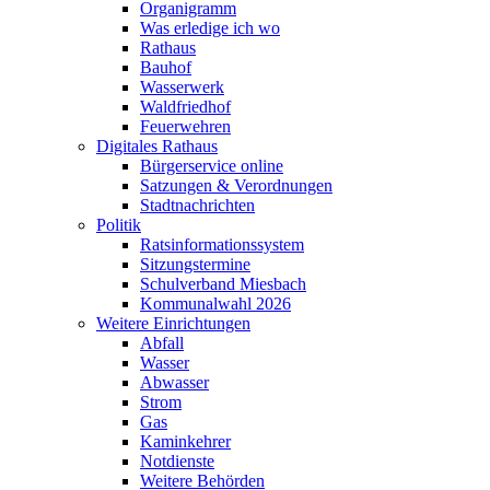
Organigramm
Was erledige ich wo
Rathaus
Bauhof
Wasserwerk
Waldfriedhof
Feuerwehren
Digitales Rathaus
Bürgerservice online
Satzungen & Verordnungen
Stadtnachrichten
Politik
Ratsinformationssystem
Sitzungstermine
Schulverband Miesbach
Kommunalwahl 2026
Weitere Einrichtungen
Abfall
Wasser
Abwasser
Strom
Gas
Kaminkehrer
Notdienste
Weitere Behörden