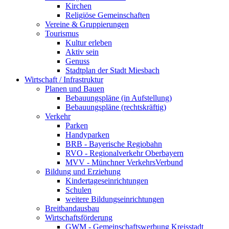
Kirchen
Religiöse Gemeinschaften
Vereine & Gruppierungen
Tourismus
Kultur erleben
Aktiv sein
Genuss
Stadtplan der Stadt Miesbach
Wirtschaft / Infrastruktur
Planen und Bauen
Bebauungspläne (in Aufstellung)
Bebauungspläne (rechtskräftig)
Verkehr
Parken
Handyparken
BRB - Bayerische Regiobahn
RVO - Regionalverkehr Oberbayern
MVV - Münchner VerkehrsVerbund
Bildung und Erziehung
Kindertageseinrichtungen
Schulen
weitere Bildungseinrichtungen
Breitbandausbau
Wirtschaftsförderung
GWM - Gemeinschaftswerbung Kreisstadt