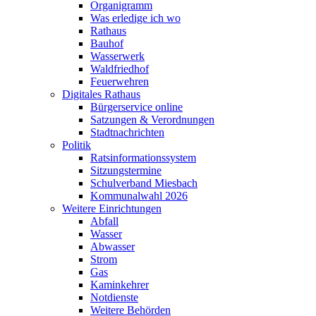
Organigramm
Was erledige ich wo
Rathaus
Bauhof
Wasserwerk
Waldfriedhof
Feuerwehren
Digitales Rathaus
Bürgerservice online
Satzungen & Verordnungen
Stadtnachrichten
Politik
Ratsinformationssystem
Sitzungstermine
Schulverband Miesbach
Kommunalwahl 2026
Weitere Einrichtungen
Abfall
Wasser
Abwasser
Strom
Gas
Kaminkehrer
Notdienste
Weitere Behörden