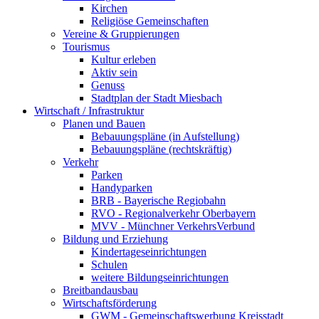
Kirchen
Religiöse Gemeinschaften
Vereine & Gruppierungen
Tourismus
Kultur erleben
Aktiv sein
Genuss
Stadtplan der Stadt Miesbach
Wirtschaft / Infrastruktur
Planen und Bauen
Bebauungspläne (in Aufstellung)
Bebauungspläne (rechtskräftig)
Verkehr
Parken
Handyparken
BRB - Bayerische Regiobahn
RVO - Regionalverkehr Oberbayern
MVV - Münchner VerkehrsVerbund
Bildung und Erziehung
Kindertageseinrichtungen
Schulen
weitere Bildungseinrichtungen
Breitbandausbau
Wirtschaftsförderung
GWM - Gemeinschaftswerbung Kreisstadt