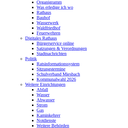
Organigramm
Was erledige ich wo
Rathaus
Bauhof
Wasserwerk
Waldfriedhof
Feuerwehren
Digitales Rathaus
Bürgerservice online
Satzungen & Verordnungen
Stadtnachrichten
Politik
Ratsinformationssystem
Sitzungstermine
Schulverband Miesbach
Kommunalwahl 2026
Weitere Einrichtungen
Abfall
Wasser
Abwasser
Strom
Gas
Kaminkehrer
Notdienste
Weitere Behörden