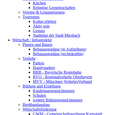
Kirchen
Religiöse Gemeinschaften
Vereine & Gruppierungen
Tourismus
Kultur erleben
Aktiv sein
Genuss
Stadtplan der Stadt Miesbach
Wirtschaft / Infrastruktur
Planen und Bauen
Bebauungspläne (in Aufstellung)
Bebauungspläne (rechtskräftig)
Verkehr
Parken
Handyparken
BRB - Bayerische Regiobahn
RVO - Regionalverkehr Oberbayern
MVV - Münchner VerkehrsVerbund
Bildung und Erziehung
Kindertageseinrichtungen
Schulen
weitere Bildungseinrichtungen
Breitbandausbau
Wirtschaftsförderung
GWM - Gemeinschaftswerbung Kreisstadt