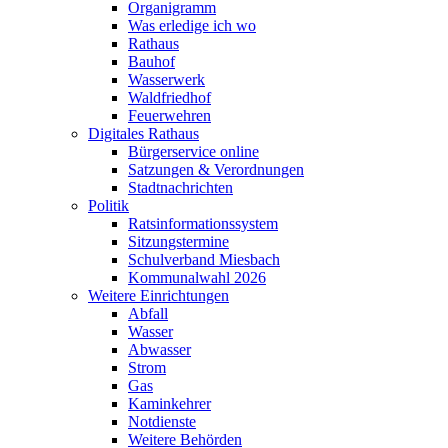
Organigramm
Was erledige ich wo
Rathaus
Bauhof
Wasserwerk
Waldfriedhof
Feuerwehren
Digitales Rathaus
Bürgerservice online
Satzungen & Verordnungen
Stadtnachrichten
Politik
Ratsinformationssystem
Sitzungstermine
Schulverband Miesbach
Kommunalwahl 2026
Weitere Einrichtungen
Abfall
Wasser
Abwasser
Strom
Gas
Kaminkehrer
Notdienste
Weitere Behörden