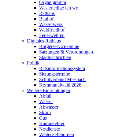
Organigramm
Was erledige ich wo
Rathaus
Bauhof
Wasserwerk
Waldfriedhof
Feuerwehren
Digitales Rathaus
Bürgerservice online
Satzungen & Verordnungen
Stadtnachrichten
Politik
Ratsinformationssystem
Sitzungstermine
Schulverband Miesbach
Kommunalwahl 2026
Weitere Einrichtungen
Abfall
Wasser
Abwasser
Strom
Gas
Kaminkehrer
Notdienste
Weitere Behörden