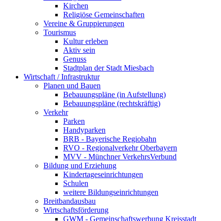
Kirchen
Religiöse Gemeinschaften
Vereine & Gruppierungen
Tourismus
Kultur erleben
Aktiv sein
Genuss
Stadtplan der Stadt Miesbach
Wirtschaft / Infrastruktur
Planen und Bauen
Bebauungspläne (in Aufstellung)
Bebauungspläne (rechtskräftig)
Verkehr
Parken
Handyparken
BRB - Bayerische Regiobahn
RVO - Regionalverkehr Oberbayern
MVV - Münchner VerkehrsVerbund
Bildung und Erziehung
Kindertageseinrichtungen
Schulen
weitere Bildungseinrichtungen
Breitbandausbau
Wirtschaftsförderung
GWM - Gemeinschaftswerbung Kreisstadt