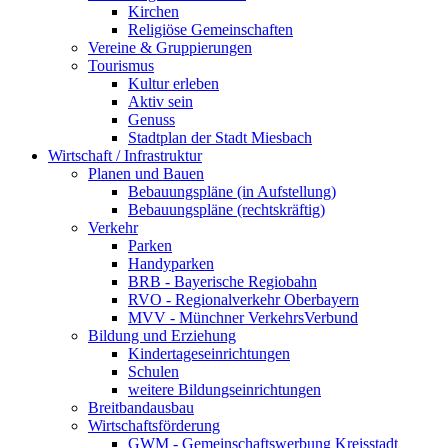
Kirchen
Religiöse Gemeinschaften
Vereine & Gruppierungen
Tourismus
Kultur erleben
Aktiv sein
Genuss
Stadtplan der Stadt Miesbach
Wirtschaft / Infrastruktur
Planen und Bauen
Bebauungspläne (in Aufstellung)
Bebauungspläne (rechtskräftig)
Verkehr
Parken
Handyparken
BRB - Bayerische Regiobahn
RVO - Regionalverkehr Oberbayern
MVV - Münchner VerkehrsVerbund
Bildung und Erziehung
Kindertageseinrichtungen
Schulen
weitere Bildungseinrichtungen
Breitbandausbau
Wirtschaftsförderung
GWM - Gemeinschaftswerbung Kreisstadt