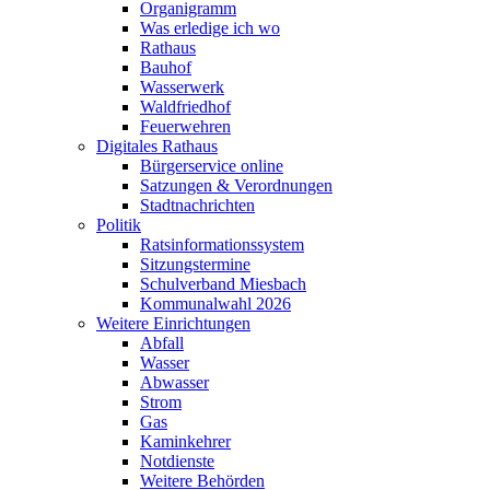
Organigramm
Was erledige ich wo
Rathaus
Bauhof
Wasserwerk
Waldfriedhof
Feuerwehren
Digitales Rathaus
Bürgerservice online
Satzungen & Verordnungen
Stadtnachrichten
Politik
Ratsinformationssystem
Sitzungstermine
Schulverband Miesbach
Kommunalwahl 2026
Weitere Einrichtungen
Abfall
Wasser
Abwasser
Strom
Gas
Kaminkehrer
Notdienste
Weitere Behörden