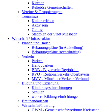
Kirchen
Religiöse Gemeinschaften
Vereine & Gruppierungen
Tourismus
Kultur erleben
Aktiv sein
Genuss
Stadtplan der Stadt Miesbach
Wirtschaft / Infrastruktur
Planen und Bauen
Bebauungspläne (in Aufstellung)
Bebauungspläne (rechtskräftig)
Verkehr
Parken
Handyparken
BRB - Bayerische Regiobahn
RVO - Regionalverkehr Oberbayern
MVV - Münchner VerkehrsVerbund
Bildung und Erziehung
Kindertageseinrichtungen
Schulen
weitere Bildungseinrichtungen
Breitbandausbau
Wirtschaftsförderung
GWM - Gemeinschaftswerbung Kreisstadt