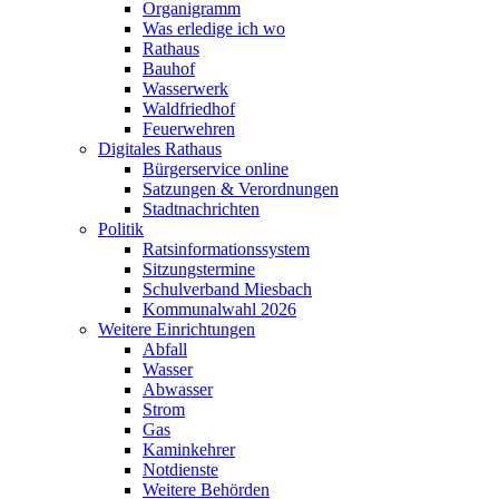
Organigramm
Was erledige ich wo
Rathaus
Bauhof
Wasserwerk
Waldfriedhof
Feuerwehren
Digitales Rathaus
Bürgerservice online
Satzungen & Verordnungen
Stadtnachrichten
Politik
Ratsinformationssystem
Sitzungstermine
Schulverband Miesbach
Kommunalwahl 2026
Weitere Einrichtungen
Abfall
Wasser
Abwasser
Strom
Gas
Kaminkehrer
Notdienste
Weitere Behörden