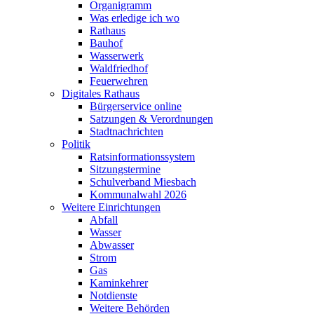
Organigramm
Was erledige ich wo
Rathaus
Bauhof
Wasserwerk
Waldfriedhof
Feuerwehren
Digitales Rathaus
Bürgerservice online
Satzungen & Verordnungen
Stadtnachrichten
Politik
Ratsinformationssystem
Sitzungstermine
Schulverband Miesbach
Kommunalwahl 2026
Weitere Einrichtungen
Abfall
Wasser
Abwasser
Strom
Gas
Kaminkehrer
Notdienste
Weitere Behörden