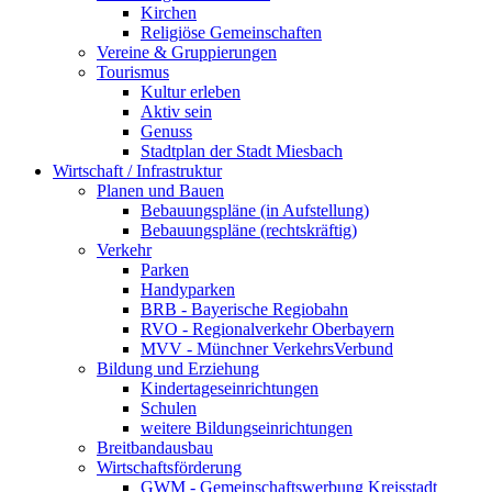
Kirchen
Religiöse Gemeinschaften
Vereine & Gruppierungen
Tourismus
Kultur erleben
Aktiv sein
Genuss
Stadtplan der Stadt Miesbach
Wirtschaft / Infrastruktur
Planen und Bauen
Bebauungspläne (in Aufstellung)
Bebauungspläne (rechtskräftig)
Verkehr
Parken
Handyparken
BRB - Bayerische Regiobahn
RVO - Regionalverkehr Oberbayern
MVV - Münchner VerkehrsVerbund
Bildung und Erziehung
Kindertageseinrichtungen
Schulen
weitere Bildungseinrichtungen
Breitbandausbau
Wirtschaftsförderung
GWM - Gemeinschaftswerbung Kreisstadt