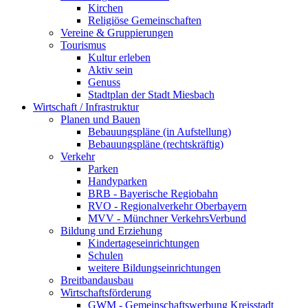
Kirchen
Religiöse Gemeinschaften
Vereine & Gruppierungen
Tourismus
Kultur erleben
Aktiv sein
Genuss
Stadtplan der Stadt Miesbach
Wirtschaft / Infrastruktur
Planen und Bauen
Bebauungspläne (in Aufstellung)
Bebauungspläne (rechtskräftig)
Verkehr
Parken
Handyparken
BRB - Bayerische Regiobahn
RVO - Regionalverkehr Oberbayern
MVV - Münchner VerkehrsVerbund
Bildung und Erziehung
Kindertageseinrichtungen
Schulen
weitere Bildungseinrichtungen
Breitbandausbau
Wirtschaftsförderung
GWM - Gemeinschaftswerbung Kreisstadt