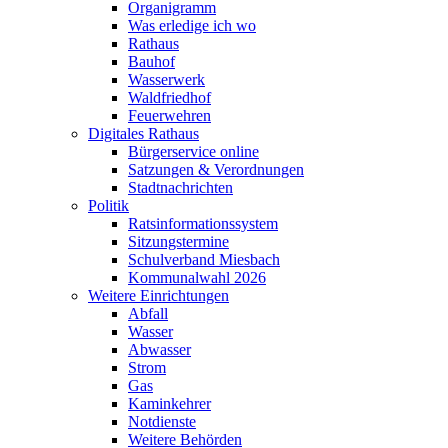
Organigramm
Was erledige ich wo
Rathaus
Bauhof
Wasserwerk
Waldfriedhof
Feuerwehren
Digitales Rathaus
Bürgerservice online
Satzungen & Verordnungen
Stadtnachrichten
Politik
Ratsinformationssystem
Sitzungstermine
Schulverband Miesbach
Kommunalwahl 2026
Weitere Einrichtungen
Abfall
Wasser
Abwasser
Strom
Gas
Kaminkehrer
Notdienste
Weitere Behörden