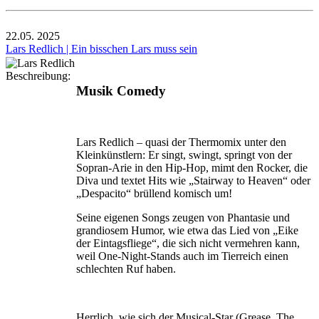
22.05.
2025
Lars Redlich | Ein bisschen Lars muss sein
Beschreibung:
Musik Comedy
Lars Redlich – quasi der Thermomix unter den
Kleinkünst­lern: Er singt, swingt, springt von der
Sopran-Arie in den Hip-Hop, mimt den Rocker, die
Diva und textet Hits wie „Stairway to Heaven“ oder
„Despacito“ brüllend komisch um!
Seine eigenen Songs zeugen von Phantasie und
grandio­sem Humor, wie etwa das Lied von „Eike
der Eintags­fliege“, die sich nicht vermehren kann,
weil One-Night-Stands auch im Tierreich einen
schlechten Ruf haben.
Herrlich, wie sich der Musical-Star (Grease, The