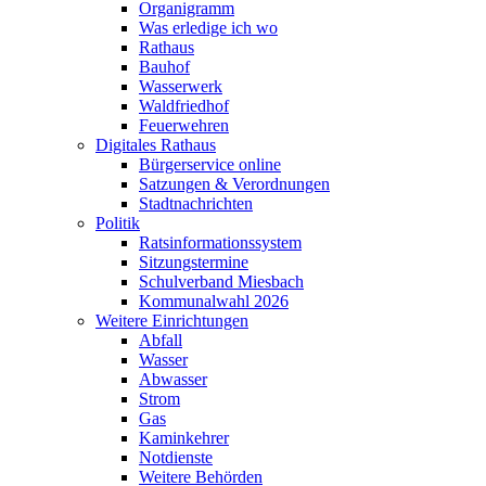
Organigramm
Was erledige ich wo
Rathaus
Bauhof
Wasserwerk
Waldfriedhof
Feuerwehren
Digitales Rathaus
Bürgerservice online
Satzungen & Verordnungen
Stadtnachrichten
Politik
Ratsinformationssystem
Sitzungstermine
Schulverband Miesbach
Kommunalwahl 2026
Weitere Einrichtungen
Abfall
Wasser
Abwasser
Strom
Gas
Kaminkehrer
Notdienste
Weitere Behörden