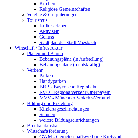
Kirchen
Religiöse Gemeinschaften
Vereine & Gruppierungen
Tourismus
Kultur erleben
Aktiv sein
Genuss
Stadtplan der Stadt Miesbach
Wirtschaft / Infrastruktur
Planen und Bauen
Bebauungspläne (in Aufstellung)
Bebauungspläne (rechtskräftig)
Verkehr
Parken
Handyparken
BRB - Bayerische Regiobahn
RVO - Regionalverkehr Oberbayern
MVV - Münchner VerkehrsVerbund
Bildung und Erziehung
Kindertageseinrichtungen
Schulen
weitere Bildungseinrichtungen
Breitbandausbau
Wirtschaftsförderung
GWM - Gemeinschaftswerbung Kreisstadt