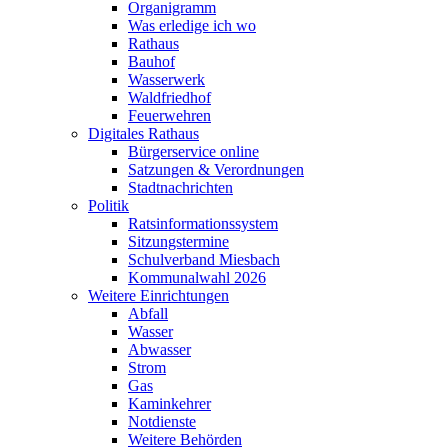
Organigramm
Was erledige ich wo
Rathaus
Bauhof
Wasserwerk
Waldfriedhof
Feuerwehren
Digitales Rathaus
Bürgerservice online
Satzungen & Verordnungen
Stadtnachrichten
Politik
Ratsinformationssystem
Sitzungstermine
Schulverband Miesbach
Kommunalwahl 2026
Weitere Einrichtungen
Abfall
Wasser
Abwasser
Strom
Gas
Kaminkehrer
Notdienste
Weitere Behörden