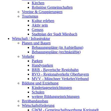
Kirchen
Religiöse Gemeinschaften
Vereine & Gruppierungen
Tourismus
Kultur erleben
Aktiv sein
Genuss
Stadtplan der Stadt Miesbach
Wirtschaft / Infrastruktur
Planen und Bauen
Bebauungspläne (in Aufstellung)
Bebauungspläne (rechtskräftig)
Verkehr
Parken
Handyparken
BRB - Bayerische Regiobahn
RVO - Regionalverkehr Oberbayern
MVV - Münchner VerkehrsVerbund
Bildung und Erziehung
Kindertageseinrichtungen
Schulen
weitere Bildungseinrichtungen
Breitbandausbau
Wirtschaftsförderung
GWM - Gemeinschaftswerbung Kreisstadt