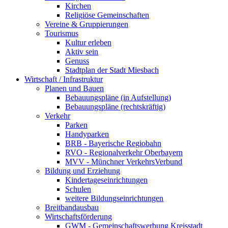
Kirchen
Religiöse Gemeinschaften
Vereine & Gruppierungen
Tourismus
Kultur erleben
Aktiv sein
Genuss
Stadtplan der Stadt Miesbach
Wirtschaft / Infrastruktur
Planen und Bauen
Bebauungspläne (in Aufstellung)
Bebauungspläne (rechtskräftig)
Verkehr
Parken
Handyparken
BRB - Bayerische Regiobahn
RVO - Regionalverkehr Oberbayern
MVV - Münchner VerkehrsVerbund
Bildung und Erziehung
Kindertageseinrichtungen
Schulen
weitere Bildungseinrichtungen
Breitbandausbau
Wirtschaftsförderung
GWM - Gemeinschaftswerbung Kreisstadt