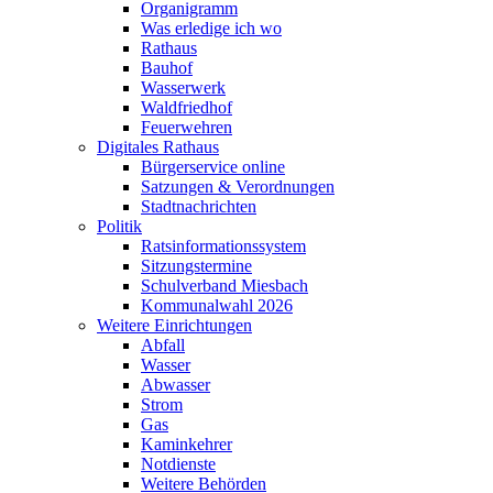
Organigramm
Was erledige ich wo
Rathaus
Bauhof
Wasserwerk
Waldfriedhof
Feuerwehren
Digitales Rathaus
Bürgerservice online
Satzungen & Verordnungen
Stadtnachrichten
Politik
Ratsinformationssystem
Sitzungstermine
Schulverband Miesbach
Kommunalwahl 2026
Weitere Einrichtungen
Abfall
Wasser
Abwasser
Strom
Gas
Kaminkehrer
Notdienste
Weitere Behörden