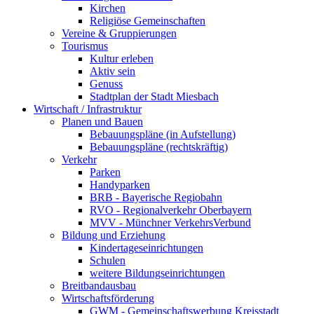
Kirchen
Religiöse Gemeinschaften
Vereine & Gruppierungen
Tourismus
Kultur erleben
Aktiv sein
Genuss
Stadtplan der Stadt Miesbach
Wirtschaft / Infrastruktur
Planen und Bauen
Bebauungspläne (in Aufstellung)
Bebauungspläne (rechtskräftig)
Verkehr
Parken
Handyparken
BRB - Bayerische Regiobahn
RVO - Regionalverkehr Oberbayern
MVV - Münchner VerkehrsVerbund
Bildung und Erziehung
Kindertageseinrichtungen
Schulen
weitere Bildungseinrichtungen
Breitbandausbau
Wirtschaftsförderung
GWM - Gemeinschaftswerbung Kreisstadt