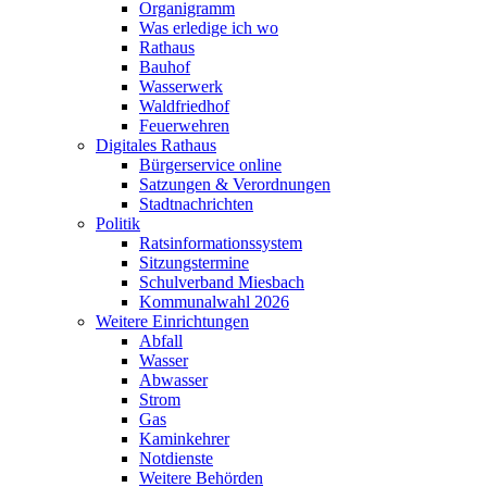
Organigramm
Was erledige ich wo
Rathaus
Bauhof
Wasserwerk
Waldfriedhof
Feuerwehren
Digitales Rathaus
Bürgerservice online
Satzungen & Verordnungen
Stadtnachrichten
Politik
Ratsinformationssystem
Sitzungstermine
Schulverband Miesbach
Kommunalwahl 2026
Weitere Einrichtungen
Abfall
Wasser
Abwasser
Strom
Gas
Kaminkehrer
Notdienste
Weitere Behörden