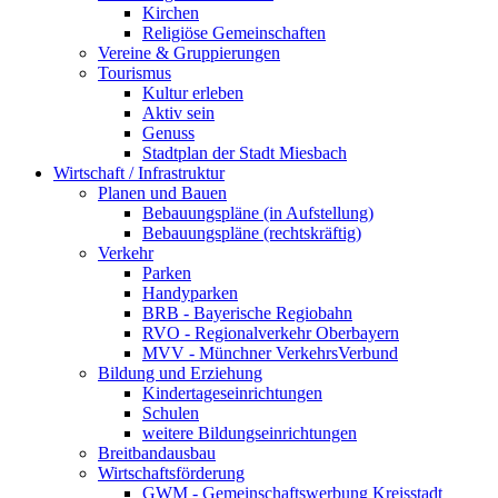
Kirchen
Religiöse Gemeinschaften
Vereine & Gruppierungen
Tourismus
Kultur erleben
Aktiv sein
Genuss
Stadtplan der Stadt Miesbach
Wirtschaft / Infrastruktur
Planen und Bauen
Bebauungspläne (in Aufstellung)
Bebauungspläne (rechtskräftig)
Verkehr
Parken
Handyparken
BRB - Bayerische Regiobahn
RVO - Regionalverkehr Oberbayern
MVV - Münchner VerkehrsVerbund
Bildung und Erziehung
Kindertageseinrichtungen
Schulen
weitere Bildungseinrichtungen
Breitbandausbau
Wirtschaftsförderung
GWM - Gemeinschaftswerbung Kreisstadt