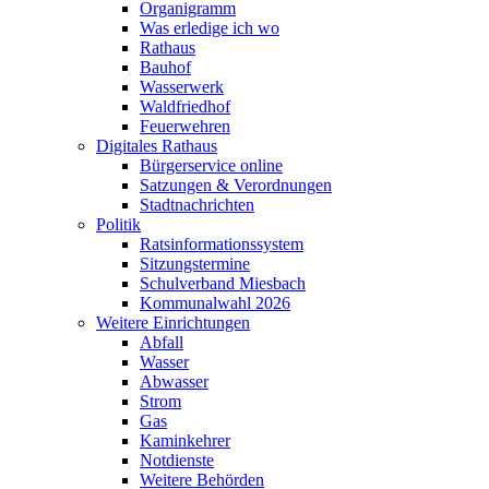
Organigramm
Was erledige ich wo
Rathaus
Bauhof
Wasserwerk
Waldfriedhof
Feuerwehren
Digitales Rathaus
Bürgerservice online
Satzungen & Verordnungen
Stadtnachrichten
Politik
Ratsinformationssystem
Sitzungstermine
Schulverband Miesbach
Kommunalwahl 2026
Weitere Einrichtungen
Abfall
Wasser
Abwasser
Strom
Gas
Kaminkehrer
Notdienste
Weitere Behörden