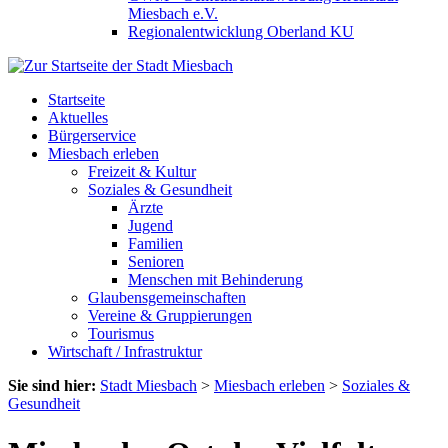
Miesbach e.V.
Regionalentwicklung Oberland KU
Startseite
Aktuelles
Bürgerservice
Miesbach erleben
Freizeit & Kultur
Soziales & Gesundheit
Ärzte
Jugend
Familien
Senioren
Menschen mit Behinderung
Glaubensgemeinschaften
Vereine & Gruppierungen
Tourismus
Wirtschaft / Infrastruktur
Sie sind hier:
Stadt Miesbach
>
Miesbach erleben
>
Soziales &
Gesundheit