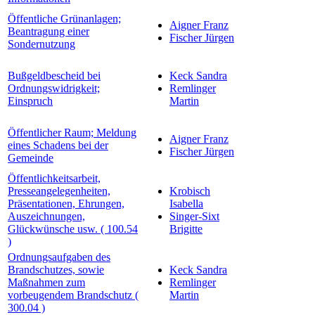
Öffentliche Grünanlagen;
Aigner Franz
Beantragung einer
Fischer Jürgen
Sondernutzung
Bußgeldbescheid bei
Keck Sandra
Ordnungswidrigkeit;
Remlinger
Einspruch
Martin
Öffentlicher Raum; Meldung
Aigner Franz
eines Schadens bei der
Fischer Jürgen
Gemeinde
Öffentlichkeitsarbeit,
Presseangelegenheiten,
Krobisch
Präsentationen, Ehrungen,
Isabella
Auszeichnungen,
Singer-Sixt
Glückwünsche usw. ( 100.54
Brigitte
)
Ordnungsaufgaben des
Brandschutzes, sowie
Keck Sandra
Maßnahmen zum
Remlinger
vorbeugendem Brandschutz (
Martin
300.04 )