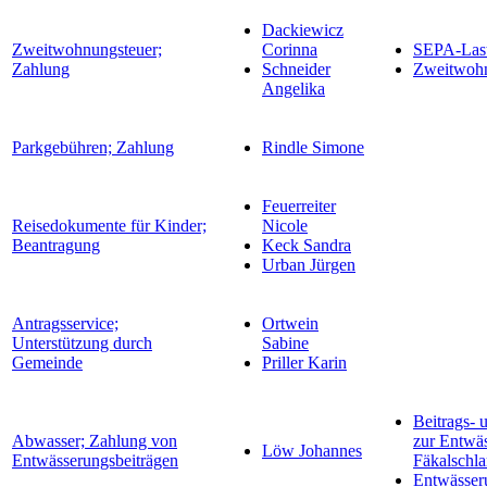
Dackiewicz
Zweitwohnungsteuer;
Corinna
SEPA-Last
Zahlung
Schneider
Zweitwohn
Angelika
Parkgebühren; Zahlung
Rindle Simone
Feuerreiter
Reisedokumente für Kinder;
Nicole
Beantragung
Keck Sandra
Urban Jürgen
Antragsservice;
Ortwein
Unterstützung durch
Sabine
Gemeinde
Priller Karin
Beitrags-
Abwasser; Zahlung von
zur Entwä
Löw Johannes
Entwässerungsbeiträgen
Fäkalschl
Entwässer