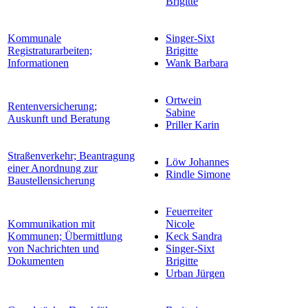
Brigitte
Kommunale
Singer-Sixt
Registraturarbeiten;
Brigitte
Informationen
Wank Barbara
Ortwein
Rentenversicherung;
Sabine
Auskunft und Beratung
Priller Karin
Straßenverkehr; Beantragung
Löw Johannes
einer Anordnung zur
Rindle Simone
Baustellensicherung
Feuerreiter
Kommunikation mit
Nicole
Kommunen; Übermittlung
Keck Sandra
von Nachrichten und
Singer-Sixt
Dokumenten
Brigitte
Urban Jürgen