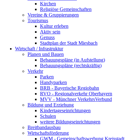
Kirchen
Religiöse Gemeinschaften
Vereine & Gruppierungen
Tourismus
Kultur erleben
Aktiv sein
Genuss
Stadtplan der Stadt Miesbach
Wirtschaft / Infrastruktur
Planen und Bauen
Bebauungspläne (in Aufstellung)
Bebauungspläne (rechtskräftig)
Verkehr
Parken
Handyparken
BRB - Bayerische Regiobahn
RVO - Regionalverkehr Oberbayern
MVV - Münchner VerkehrsVerbund
Bildung und Erziehung
Kindertageseinrichtungen
Schulen
weitere Bildungseinrichtungen
Breitbandausbau
Wirtschaftsförderung
GWM - Gemeinschaftswerbung Kreisstadt