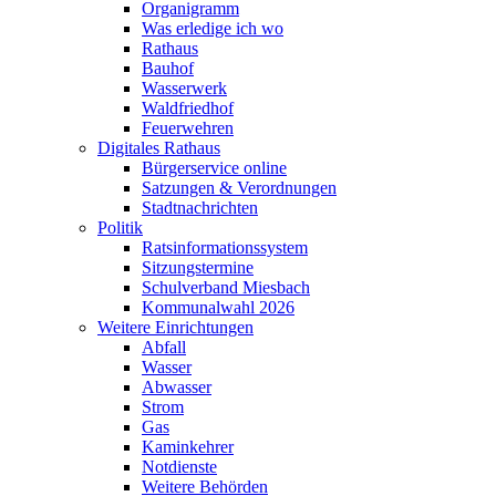
Organigramm
Was erledige ich wo
Rathaus
Bauhof
Wasserwerk
Waldfriedhof
Feuerwehren
Digitales Rathaus
Bürgerservice online
Satzungen & Verordnungen
Stadtnachrichten
Politik
Ratsinformationssystem
Sitzungstermine
Schulverband Miesbach
Kommunalwahl 2026
Weitere Einrichtungen
Abfall
Wasser
Abwasser
Strom
Gas
Kaminkehrer
Notdienste
Weitere Behörden