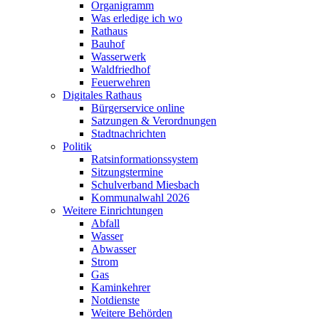
Organigramm
Was erledige ich wo
Rathaus
Bauhof
Wasserwerk
Waldfriedhof
Feuerwehren
Digitales Rathaus
Bürgerservice online
Satzungen & Verordnungen
Stadtnachrichten
Politik
Ratsinformationssystem
Sitzungstermine
Schulverband Miesbach
Kommunalwahl 2026
Weitere Einrichtungen
Abfall
Wasser
Abwasser
Strom
Gas
Kaminkehrer
Notdienste
Weitere Behörden