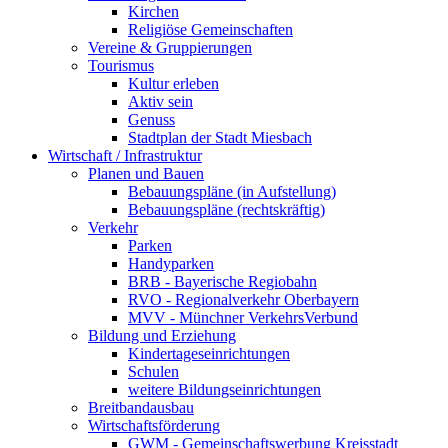
Kirchen
Religiöse Gemeinschaften
Vereine & Gruppierungen
Tourismus
Kultur erleben
Aktiv sein
Genuss
Stadtplan der Stadt Miesbach
Wirtschaft / Infrastruktur
Planen und Bauen
Bebauungspläne (in Aufstellung)
Bebauungspläne (rechtskräftig)
Verkehr
Parken
Handyparken
BRB - Bayerische Regiobahn
RVO - Regionalverkehr Oberbayern
MVV - Münchner VerkehrsVerbund
Bildung und Erziehung
Kindertageseinrichtungen
Schulen
weitere Bildungseinrichtungen
Breitbandausbau
Wirtschaftsförderung
GWM - Gemeinschaftswerbung Kreisstadt