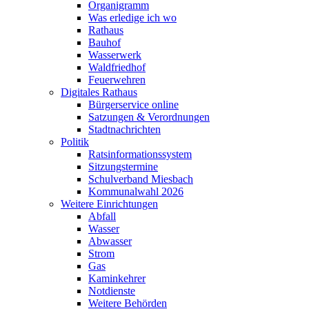
Organigramm
Was erledige ich wo
Rathaus
Bauhof
Wasserwerk
Waldfriedhof
Feuerwehren
Digitales Rathaus
Bürgerservice online
Satzungen & Verordnungen
Stadtnachrichten
Politik
Ratsinformationssystem
Sitzungstermine
Schulverband Miesbach
Kommunalwahl 2026
Weitere Einrichtungen
Abfall
Wasser
Abwasser
Strom
Gas
Kaminkehrer
Notdienste
Weitere Behörden