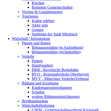
Kirchen
Religiöse Gemeinschaften
Vereine & Gruppierungen
Tourismus
Kultur erleben
Aktiv sein
Genuss
Stadtplan der Stadt Miesbach
Wirtschaft / Infrastruktur
Planen und Bauen
Bebauungspläne (in Aufstellung)
Bebauungspläne (rechtskräftig)
Verkehr
Parken
Handyparken
BRB - Bayerische Regiobahn
RVO - Regionalverkehr Oberbayern
MVV - Münchner VerkehrsVerbund
Bildung und Erziehung
Kindertageseinrichtungen
Schulen
weitere Bildungseinrichtungen
Breitbandausbau
Wirtschaftsförderung
GWM - Gemeinschaftswerbung Kreisstadt