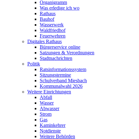
Organigramm
Was erledige ich wo
Rathaus
Bauhof
Wasserwerk
Waldfriedhof
Feuerwehren
Digitales Rathaus
Bürgerservice online
Satzungen & Verordnungen
Stadtnachrichten
Politik
Ratsinformationssystem
Sitzungstermine
Schulverband Miesbach
Kommunalwahl 2026
Weitere Einrichtungen
Abfall
Wasser
Abwasser
Strom
Gas
Kaminkehrer
Notdienste
Weitere Behörden