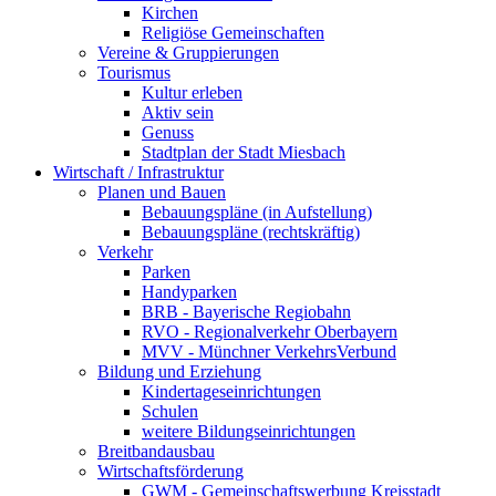
Kirchen
Religiöse Gemeinschaften
Vereine & Gruppierungen
Tourismus
Kultur erleben
Aktiv sein
Genuss
Stadtplan der Stadt Miesbach
Wirtschaft / Infrastruktur
Planen und Bauen
Bebauungspläne (in Aufstellung)
Bebauungspläne (rechtskräftig)
Verkehr
Parken
Handyparken
BRB - Bayerische Regiobahn
RVO - Regionalverkehr Oberbayern
MVV - Münchner VerkehrsVerbund
Bildung und Erziehung
Kindertageseinrichtungen
Schulen
weitere Bildungseinrichtungen
Breitbandausbau
Wirtschaftsförderung
GWM - Gemeinschaftswerbung Kreisstadt