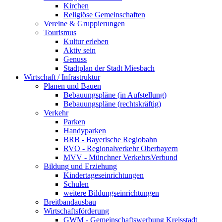
Kirchen
Religiöse Gemeinschaften
Vereine & Gruppierungen
Tourismus
Kultur erleben
Aktiv sein
Genuss
Stadtplan der Stadt Miesbach
Wirtschaft / Infrastruktur
Planen und Bauen
Bebauungspläne (in Aufstellung)
Bebauungspläne (rechtskräftig)
Verkehr
Parken
Handyparken
BRB - Bayerische Regiobahn
RVO - Regionalverkehr Oberbayern
MVV - Münchner VerkehrsVerbund
Bildung und Erziehung
Kindertageseinrichtungen
Schulen
weitere Bildungseinrichtungen
Breitbandausbau
Wirtschaftsförderung
GWM - Gemeinschaftswerbung Kreisstadt