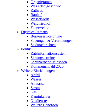
Organigramm
Was erledige ich wo
Rathaus
Bauhof
Wasserwerk
Waldfriedhof
Feuerwehren
Digitales Rathaus
Bürgerservice online
Satzungen & Verordnungen
Stadtnachrichten
Politik
Ratsinformationssystem
Sitzungstermine
Schulverband Miesbach
Kommunalwahl 2026
Weitere Einrichtungen
Abfall
Wasser
Abwasser
Strom
Gas
Kaminkehrer
Notdienste
Weitere Behörden