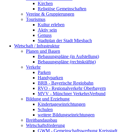
Kirchen
Religiöse Gemeinschaften
Vereine & Gruppierungen
Tourismus
Kultur erleben
Aktiv sein
Genuss
Stadtplan der Stadt Miesbach
Wirtschaft / Infrastruktur
Planen und Bauen
Bebauungspläne (in Aufstellung)
Bebauungspläne (rechtskräftig)
Verkehr
Parken
Handyparken
BRB - Bayerische Regiobahn
RVO - Regionalverkehr Oberbayern
MVV - Münchner VerkehrsVerbund
Bildung und Erziehung
Kindertageseinrichtungen
Schulen
weitere Bildungseinrichtungen
Breitbandausbau
Wirtschaftsförderung
GWM - Gemeinschaftswerbung Kreisstadt