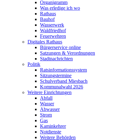
Organigramm
Was erledige ich wo
Rathaus
Bauhof
Wasserwerk
Waldfriedhof
Feuerwehren
Digitales Rathaus
Bürgerservice online
Satzungen & Verordnungen
Stadtnachrichten
Politik
Ratsinformationssystem
Sitzungstermine
Schulverband Miesbach
Kommunalwahl 2026
Weitere Einrichtungen
Abfall
Wasser
Abwasser
Strom
Gas
Kaminkehrer
Notdienste
Weitere Behörden