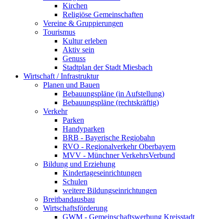
Kirchen
Religiöse Gemeinschaften
Vereine & Gruppierungen
Tourismus
Kultur erleben
Aktiv sein
Genuss
Stadtplan der Stadt Miesbach
Wirtschaft / Infrastruktur
Planen und Bauen
Bebauungspläne (in Aufstellung)
Bebauungspläne (rechtskräftig)
Verkehr
Parken
Handyparken
BRB - Bayerische Regiobahn
RVO - Regionalverkehr Oberbayern
MVV - Münchner VerkehrsVerbund
Bildung und Erziehung
Kindertageseinrichtungen
Schulen
weitere Bildungseinrichtungen
Breitbandausbau
Wirtschaftsförderung
GWM - Gemeinschaftswerbung Kreisstadt