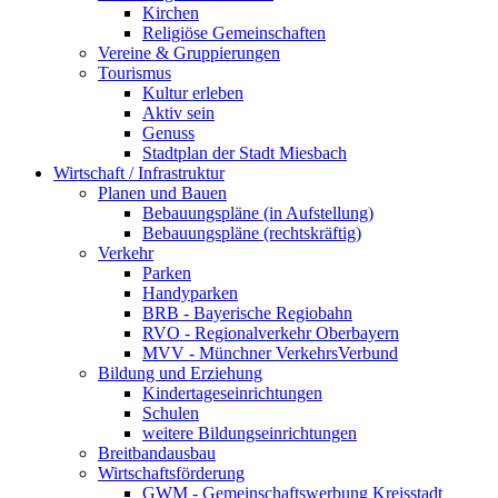
Kirchen
Religiöse Gemeinschaften
Vereine & Gruppierungen
Tourismus
Kultur erleben
Aktiv sein
Genuss
Stadtplan der Stadt Miesbach
Wirtschaft / Infrastruktur
Planen und Bauen
Bebauungspläne (in Aufstellung)
Bebauungspläne (rechtskräftig)
Verkehr
Parken
Handyparken
BRB - Bayerische Regiobahn
RVO - Regionalverkehr Oberbayern
MVV - Münchner VerkehrsVerbund
Bildung und Erziehung
Kindertageseinrichtungen
Schulen
weitere Bildungseinrichtungen
Breitbandausbau
Wirtschaftsförderung
GWM - Gemeinschaftswerbung Kreisstadt