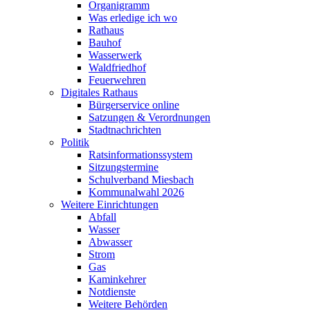
Organigramm
Was erledige ich wo
Rathaus
Bauhof
Wasserwerk
Waldfriedhof
Feuerwehren
Digitales Rathaus
Bürgerservice online
Satzungen & Verordnungen
Stadtnachrichten
Politik
Ratsinformationssystem
Sitzungstermine
Schulverband Miesbach
Kommunalwahl 2026
Weitere Einrichtungen
Abfall
Wasser
Abwasser
Strom
Gas
Kaminkehrer
Notdienste
Weitere Behörden