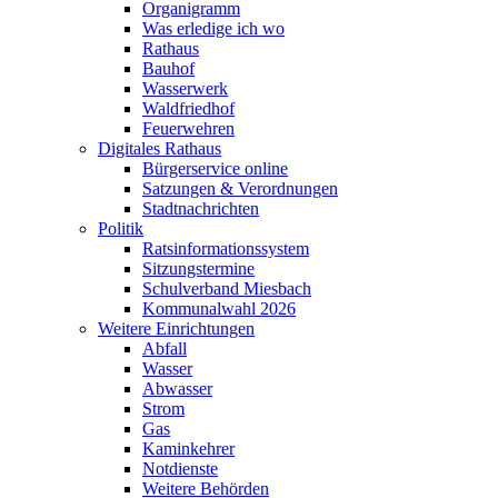
Organigramm
Was erledige ich wo
Rathaus
Bauhof
Wasserwerk
Waldfriedhof
Feuerwehren
Digitales Rathaus
Bürgerservice online
Satzungen & Verordnungen
Stadtnachrichten
Politik
Ratsinformationssystem
Sitzungstermine
Schulverband Miesbach
Kommunalwahl 2026
Weitere Einrichtungen
Abfall
Wasser
Abwasser
Strom
Gas
Kaminkehrer
Notdienste
Weitere Behörden