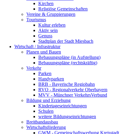
Kirchen
Religiöse Gemeinschaften
Vereine & Gruppierungen
Tourismus
Kultur erleben
Aktiv sein
Genuss
Stadtplan der Stadt Miesbach
Wirtschaft / Infrastruktur
Planen und Bauen
Bebauungspläne (in Aufstellung)
Bebauungspläne (rechtskräftig)
Verkehr
Parken
Handyparken
BRB - Bayerische Regiobahn
RVO - Regionalverkehr Oberbayern
MVV - Münchner VerkehrsVerbund
Bildung und Erziehung
Kindertageseinrichtungen
Schulen
weitere Bildungseinrichtungen
Breitbandausbau
Wirtschaftsförderung
GWM - Gemeinschaftswerbung Kreisstadt