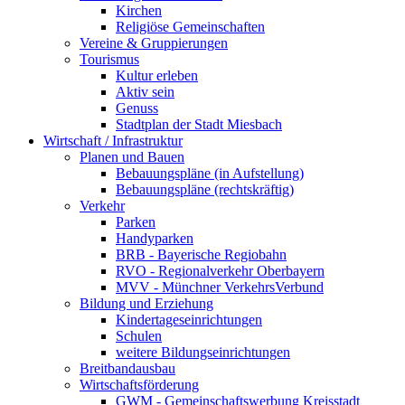
Kirchen
Religiöse Gemeinschaften
Vereine & Gruppierungen
Tourismus
Kultur erleben
Aktiv sein
Genuss
Stadtplan der Stadt Miesbach
Wirtschaft / Infrastruktur
Planen und Bauen
Bebauungspläne (in Aufstellung)
Bebauungspläne (rechtskräftig)
Verkehr
Parken
Handyparken
BRB - Bayerische Regiobahn
RVO - Regionalverkehr Oberbayern
MVV - Münchner VerkehrsVerbund
Bildung und Erziehung
Kindertageseinrichtungen
Schulen
weitere Bildungseinrichtungen
Breitbandausbau
Wirtschaftsförderung
GWM - Gemeinschaftswerbung Kreisstadt