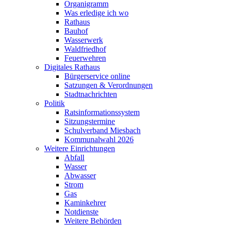
Organigramm
Was erledige ich wo
Rathaus
Bauhof
Wasserwerk
Waldfriedhof
Feuerwehren
Digitales Rathaus
Bürgerservice online
Satzungen & Verordnungen
Stadtnachrichten
Politik
Ratsinformationssystem
Sitzungstermine
Schulverband Miesbach
Kommunalwahl 2026
Weitere Einrichtungen
Abfall
Wasser
Abwasser
Strom
Gas
Kaminkehrer
Notdienste
Weitere Behörden